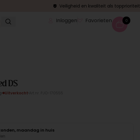
Veiligheid en kwaliteit als topprioriteit
Inloggen
Favorieten
0
Red DS
g
Uitverkocht
Art.nr. PJO-170555
rzonden, maandag in huis
den