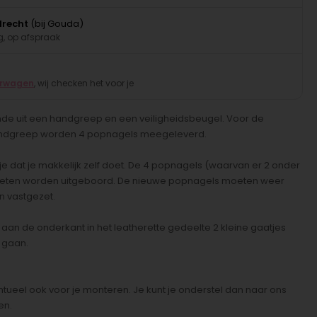
drecht
(bij Gouda)
, op afspraak
erwagen
, wij checken het voor je
ande uit een handgreep en een veiligheidsbeugel. Voor de
andgreep worden 4 popnagels meegeleverd.
lusje dat je makkelijk zelf doet. De 4 popnagels (waarvan er 2 onder
 moeten worden uitgeboord. De nieuwe popnagels moeten weer
 vastgezet.
aan de onderkant in het leatherette gedeelte 2 kleine gaatjes
 gaan.
ueel ook voor je monteren. Je kunt je onderstel dan naar ons
en.