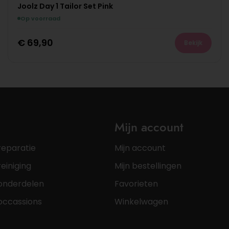
Joolz Day 1 Tailor Set Pink
Op voorraad
€
69,90
Bekijk
Mijn account
reparatie
Mijn account
einiging
Mijn bestellingen
onderdelen
Favorieten
occassions
Winkelwagen