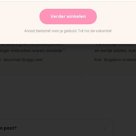
terwijl je wacht."
ha
Bas · Joolz duwstang
Cha
Verder winkelen
Alvast bedankt voor je geduld. Tot na de vakantie!
★
★★★★★
vering en het paste perfect.
"Persoonlijk contact, snell
structies waren duidelijk."
en eerlijk advies. Aanrader
ntain Buggy wiel
Rick · Bugaboo onderdeel
en past?