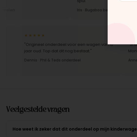
spul."
Iris · Bugaboo bekleding
★★★★★
★★★★
"Origineel onderdeel voor een wagen van 10
"Snelle le
jaar oud. Top dat dit nog bestaat."
Montage-in
Dennis · Phil & Teds onderdeel
Anne · Mou
Veelgestelde vragen
Hoe weet ik zeker dat dit onderdeel op mijn kinderwag