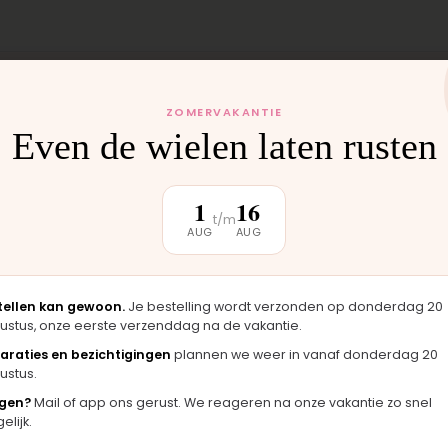
ZOMERVAKANTIE
Even de wielen laten rusten
 monteren wij het
uten weer buiten.
1
16
t/m
AUG
AUG
klantbeoordeling
tellen kan gewoon.
Je bestelling wordt verzonden op donderdag 20
ustus, onze eerste verzenddag na de vakantie.
araties en bezichtigingen
plannen we weer in vanaf donderdag 20
ustus.
★★★★★
★
gen?
Mail of app ons gerust. We reageren na onze vakantie zo snel
zag er
"Langsgekomen in Moordrecht en het
"Fi
lijk.
gineel
onderdeel werd er direct opgezet. Klaar
mer