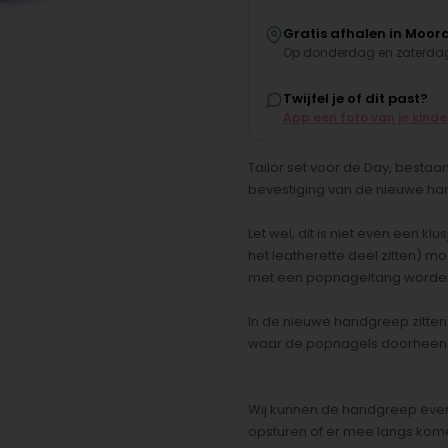
Gratis afhalen in Moor
Op donderdag en zaterdag
Twijfel je of dit past?
App een foto van je kind
Tailor set voor de Day, besta
bevestiging van de nieuwe h
Let wel, dit is niet even een k
het leatherette deel zitten)
met een popnageltang worden
In de nieuwe handgreep zitten 
waar de popnagels doorheen
Wij kunnen de handgreep event
opsturen of er mee langs kom