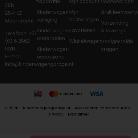
Mijn account
reparatie
voorwaarden
28b
Mijn
Kinderwagen
Bruikleenvoor
2841 LZ
bestellingen
reiniging
Moordrecht
Verzending
Favorieten
Kinderwagen
& levertijd
Telefoon: +31
onderdelen
Winkelwagen
(0) 6 2862
Veelgestelde
1330
Kinderwagen
vragen
E-mail:
occassions
info@kinderwagengarage.nl
© 2026 – Kinderwagengarage.nl – Alle rechten voorbehouden –
Privacy
– Disclaimer