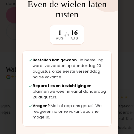
Even de wielen laten
donderdag en zaterdag, op afspraak.
rusten
Plan een afspraak
1
16
App: 06 - 2862 1330
t/m
AUG
AUG
Bestellen kan gewoon.
Je bestelling
wordt verzonden op donderdag 20
Wat klanten over ons zeggen
augustus, onze eerste verzenddag
★★★★★
4.9/5 klantbeoordeling
na de vakantie.
Reparaties en bezichtigingen
plannen we weer in vanaf donderdag
★★★★★
★★★★★
20 augustus.
n,
"Bekleding zelf vervangen met de
Vragen?
Mail of app ons gerust. We
"Langsgekomen i
reageren na onze vakantie zo snel
es
set, zag er meteen weer als nieuw
het onderdeel we
mogelijk.
uit. Duidelijk origineel spul."
opgezet. Klaar ter
Iris · Bugaboo bekleding
Bas · Joolz duwst