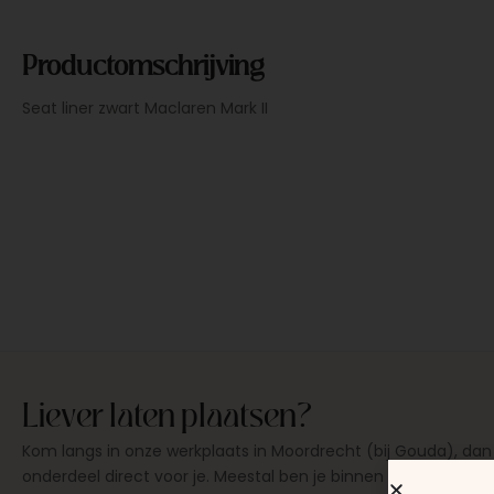
Productomschrijving
Seat liner zwart Maclaren Mark II
Liever laten plaatsen?
Kom langs in onze werkplaats in Moordrecht (bij Gouda), dan
onderdeel direct voor je. Meestal ben je binnen 15 tot 20 min