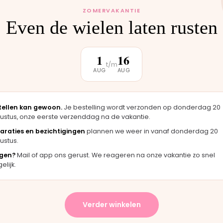
ZOMERVAKANTIE
Even de wielen laten rusten
1
16
klantbeoordeling
t/m
AUG
AUG
★★★★★
★★
tellen kan gewoon.
Je bestelling wordt verzonden op donderdag 20
ag er
"Langsgekomen in Moordrecht en het
"Fij
ustus, onze eerste verzenddag na de vakantie.
ineel
onderdeel werd er direct opgezet. Klaar
merk
araties en bezichtigingen
plannen we weer in vanaf donderdag 20
terwijl je wacht."
hand
ustus.
Bas · Joolz duwstang
Chan
gen?
Mail of app ons gerust. We reageren na onze vakantie zo snel
lijk.
★★★★★
Verder winkelen
ering en het paste perfect.
"Persoonlijk contact, snell
structies waren duidelijk."
en eerlijk advies. Aanrader.