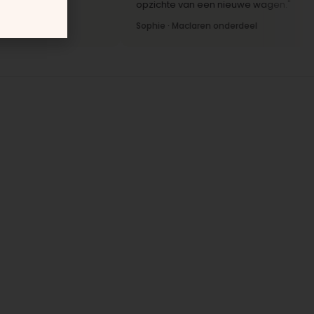
opzichte van een nieuwe wagen."
Sophie · Maclaren onderdeel