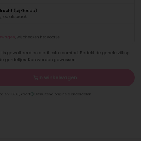
drecht
(bij Gouda)
, op afspraak
erwagen
, wij checken het voor je
rt is gewatteerd en biedt extra comfort. Bedekt de gehele zitting
de gordeltjes. Kan worden gewassen.
In winkelwagen
talen: iDEAL, kaart
Uitsluitend originele onderdelen