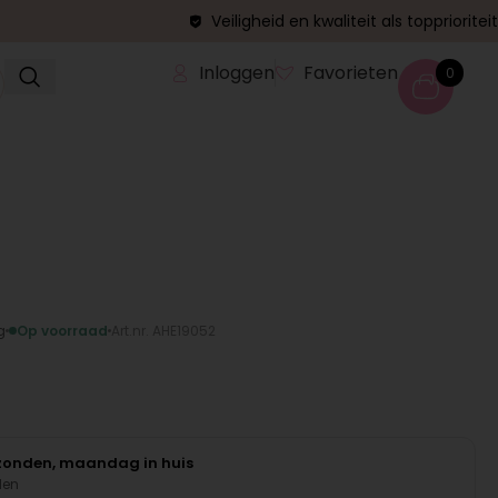
Veiligheid en kwaliteit als topprioriteit
Inloggen
Favorieten
0
g
Op voorraad
Art.nr. AHE19052
rzonden, maandag in huis
den