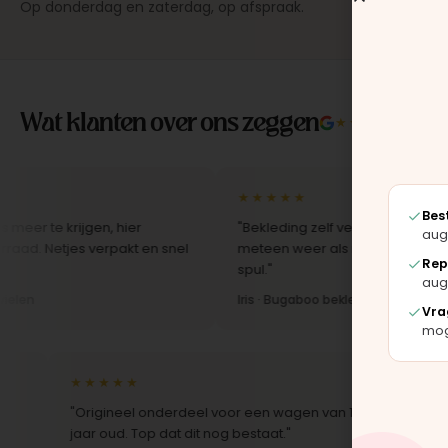
Op donderdag en zaterdag, op afspraak.
Wat klanten over ons zeggen
★★★★★
4.9/5 
★★★★★
Bes
 krijgen, hier
"Bekleding zelf vervangen met de set, z
aug
tjes verpakt en snel
meteen weer als nieuw uit. Duidelijk orig
Rep
spul."
aug
Iris · Bugaboo bekleding
Vra
moge
★★★★★
★★★★★
"Origineel onderdeel voor een wagen van 10
"Snelle lev
jaar oud. Top dat dit nog bestaat."
Montage-in