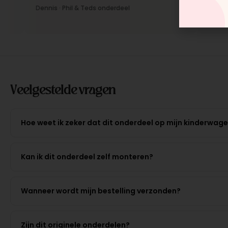
Dennis · Phil & Teds onderdeel
Anne · Mou
Veelgestelde vragen
Hoe weet ik zeker dat dit onderdeel op mijn kinderwag
Kan ik dit onderdeel zelf monteren?
Wanneer wordt mijn bestelling verzonden?
Zijn dit originele onderdelen?