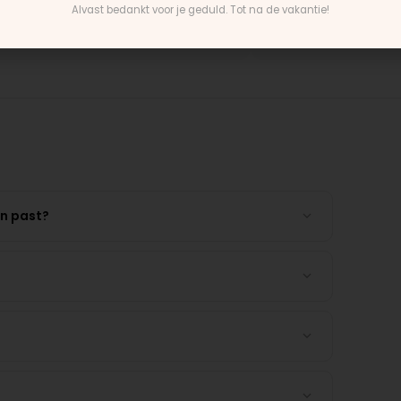
Alvast bedankt voor je geduld. Tot na de vakantie!
ntain Buggy wiel
Rick · Bugaboo onderdeel
en past?