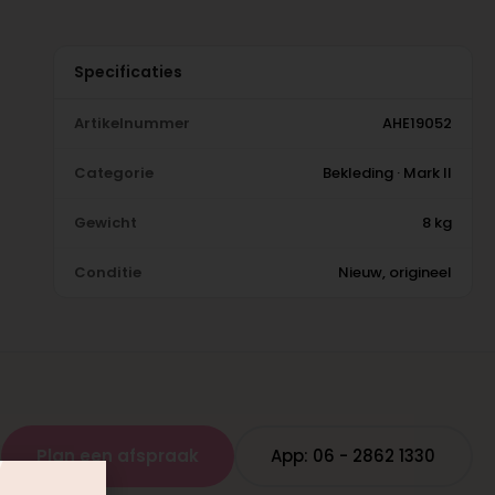
Specificaties
Artikelnummer
AHE19052
Categorie
Bekleding · Mark II
Gewicht
8 kg
Conditie
Nieuw, origineel
Plan een afspraak
App: 06 - 2862 1330