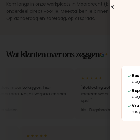
Kom langs in onze werkplaats in Moordrecht (bij Gouda), dan
onderdeel direct voor je. Meestal ben je binnen 15 tot 20 min
Op donderdag en zaterdag, op afspraak.
Wat klanten over ons zeggen
★★★★★
4.9/5 
Bes
★★★★★
aug
e krijgen, hier
"Bekleding zelf vervangen met de set, 
Rep
Netjes verpakt en snel
meteen weer als nieuw uit. Duidelijk or
aug
spul."
Vra
Iris · Bugaboo bekleding
moge
★★★★★
★★★★