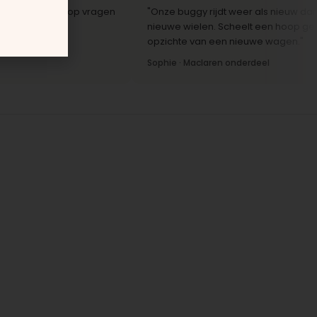
le reactie op vragen
"Onze buggy rijdt weer als nieuw dankzij d
."
nieuwe wielen. Scheelt een hoop geld ten
opzichte van een nieuwe wagen."
Sophie · Maclaren onderdeel