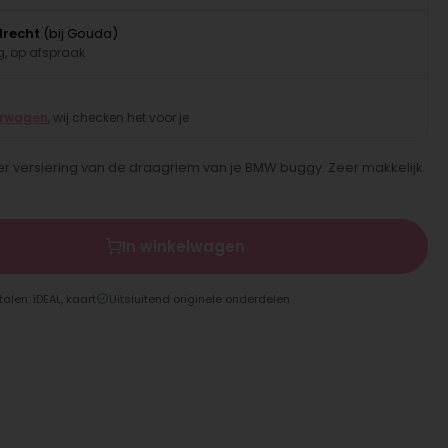
drecht
(bij Gouda)
, op afspraak
erwagen
, wij checken het voor je
 versiering van de draagriem van je BMW buggy. Zeer makkelijk
In winkelwagen
talen: iDEAL, kaart
Uitsluitend originele onderdelen