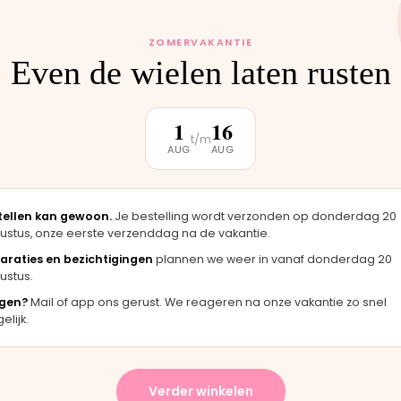
 monteren wij het
uten weer buiten.
ZOMERVAKANTIE
Even de wielen laten rusten
1
16
t/m
AUG
AUG
klantbeoordeling
tellen kan gewoon.
Je bestelling wordt verzonden op donderdag 20
★★★★★
★
ustus, onze eerste verzenddag na de vakantie.
zag er
"Langsgekomen in Moordrecht en het
"Fi
araties en bezichtigingen
plannen we weer in vanaf donderdag 20
igineel
onderdeel werd er direct opgezet. Klaar
mer
ustus.
terwijl je wacht."
ha
gen?
Mail of app ons gerust. We reageren na onze vakantie zo snel
Bas · Joolz duwstang
Cha
lijk.
★
★★★★★
Verder winkelen