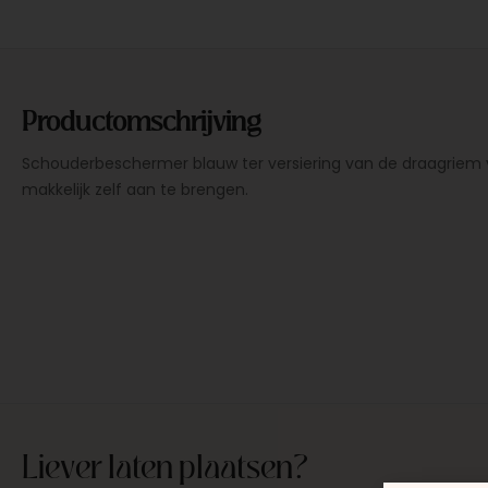
Productomschrijving
Schouderbeschermer blauw ter versiering van de draagriem 
makkelijk zelf aan te brengen.
Liever laten plaatsen?