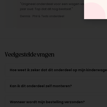
"Origineel onderdeel voor een wagen van 10
"Snelle le
jaar oud. Top dat dit nog bestaat."
Montage-i
Dennis · Phil & Teds onderdeel
Anne · Mo
Veelgestelde vragen
Hoe weet ik zeker dat dit onderdeel op mijn kinderwag
Kan ik dit onderdeel zelf monteren?
Wanneer wordt mijn bestelling verzonden?