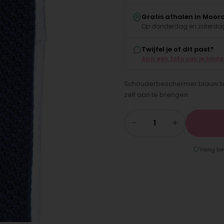
Gratis afhalen in Moor
Op donderdag en zaterdag
Twijfel je of dit past?
App een foto van je kind
Schouderbeschermer blauw ter
zelf aan te brengen.
−
+
Veilig be