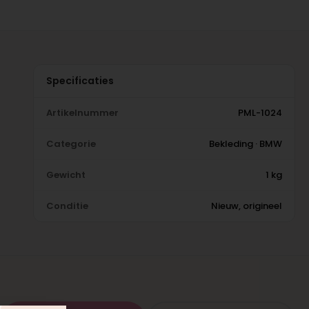
Specificaties
Artikelnummer
PML-1024
Categorie
Bekleding · BMW
Gewicht
1 kg
Conditie
Nieuw, origineel