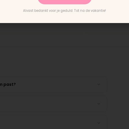
vering en het paste perfect.
"Persoonlijk contact, snel
nstructies waren duidelijk."
en eerlijk advies. Aanrader
Alvast bedankt voor je geduld. Tot na de vakantie!
untain Buggy wiel
Rick · Bugaboo onderdeel
en past?