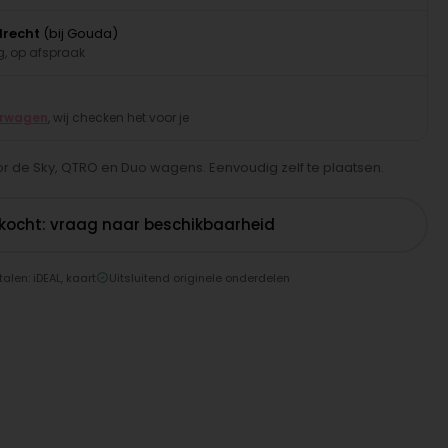
drecht
(bij Gouda)
, op afspraak
erwagen
, wij checken het voor je
 de Sky, QTRO en Duo wagens. Eenvoudig zelf te plaatsen.
rkocht: vraag naar beschikbaarheid
talen: iDEAL, kaart
Uitsluitend originele onderdelen