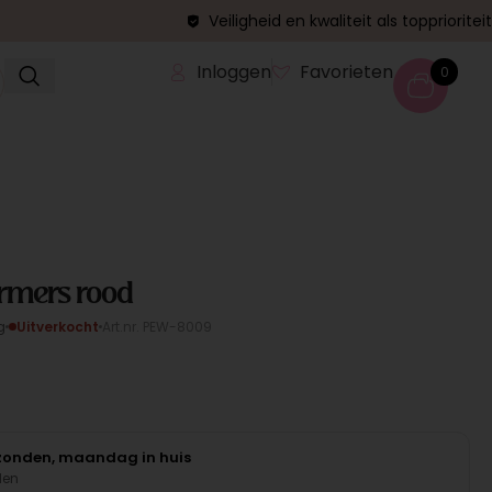
Veiligheid en kwaliteit als topprioriteit
Inloggen
Favorieten
0
rmers rood
g
Uitverkocht
Art.nr. PEW-8009
rzonden, maandag in huis
den