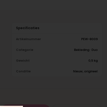
Specificaties
Artikelnummer
PEW-8009
Categorie
Bekleding · Duo
Gewicht
0,5 kg
Conditie
Nieuw, origineel