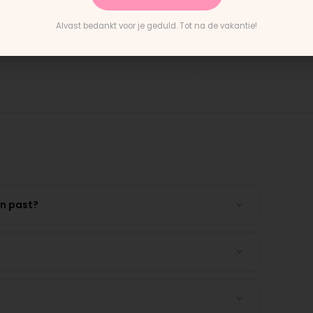
ring en het paste perfect.
"Persoonlijk contact, snelle 
tructies waren duidelijk."
en eerlijk advies. Aanrader."
Alvast bedankt voor je geduld. Tot na de vakantie!
tain Buggy wiel
Rick · Bugaboo onderdeel
en past?