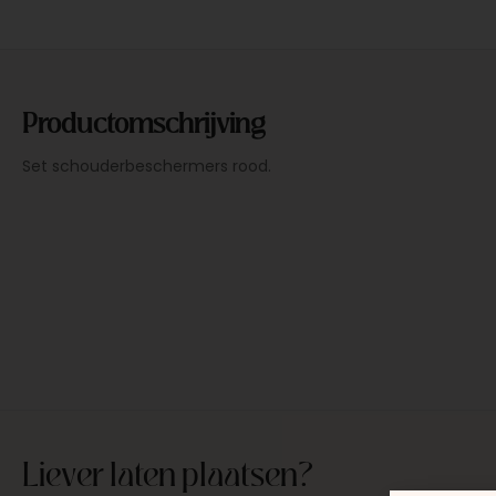
Productomschrijving
Set schouderbeschermers rood.
Liever laten plaatsen?