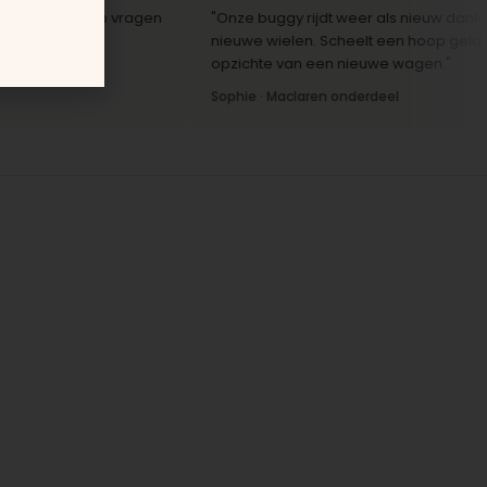
reactie op vragen
"Onze buggy rijdt weer als nieuw dankzij de
nieuwe wielen. Scheelt een hoop geld ten
opzichte van een nieuwe wagen."
Sophie · Maclaren onderdeel