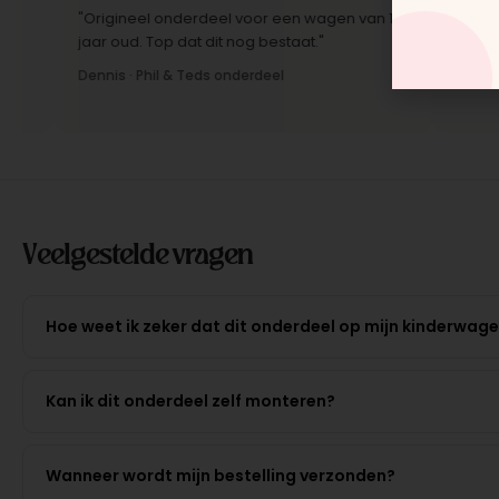
"Origineel onderdeel voor een wagen van 10
"Snelle leve
jaar oud. Top dat dit nog bestaat."
Montage-ins
Dennis · Phil & Teds onderdeel
Anne · Moun
Veelgestelde vragen
Hoe weet ik zeker dat dit onderdeel op mijn kinderwag
Kan ik dit onderdeel zelf monteren?
Wanneer wordt mijn bestelling verzonden?