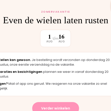
 monteren wij het
uten weer buiten.
ZOMERVAKANTIE
Even de wielen laten rusten
1
16
t/m
AUG
AUG
klantbeoordeling
tellen kan gewoon.
Je bestelling wordt verzonden op donderdag 20
★★★★★
★★★
ustus, onze eerste verzenddag na de vakantie.
 er
"Langsgekomen in Moordrecht en het
"Fijne
araties en bezichtigingen
plannen we weer in vanaf donderdag 20
eel
onderdeel werd er direct opgezet. Klaar
merkt 
ustus.
terwijl je wacht."
hande
gen?
Mail of app ons gerust. We reageren na onze vakantie zo snel
Bas · Joolz duwstang
Chanta
lijk.
★★★★★
Verder winkelen