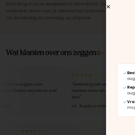
Kom langs in onze werkplaats in Moordrecht (bij Gouda), dan
onderdeel direct voor je. Meestal ben je binnen 15 tot 20 min
Op donderdag en zaterdag, op afspraak.
Wat klanten over ons zeggen
★★★★★
4.9/5 
Bes
★★★★★
aug
rijgen, hier
"Bekleding zelf vervangen met de set, zag
Rep
jes verpakt en snel
meteen weer als nieuw uit. Duidelijk origin
aug
spul."
Vra
Iris · Bugaboo bekleding
moge
★★★★★
★★★★★