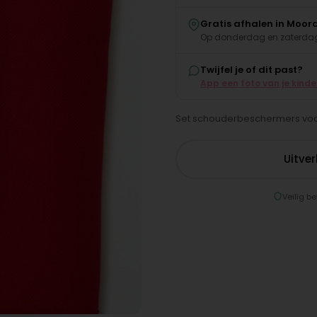
Gratis afhalen in Moor
Op donderdag en zaterdag
Twijfel je of dit past?
App een foto van je kind
Set schouderbeschermers voor
Uitve
Veilig be