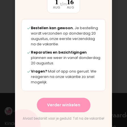
1
16
t/m
AUG
AUG
Bestellen kan gewoon.
Je bestelling
wordt verzonden op donderdag 20
augustus, onze eerste verzenddag
na de vakantie.
Reparaties en bezichtigingen
plannen we weer in vanaf donderdag
20 augustus.
Vragen?
Mail of app ons gerust. We
reageren na onze vakantie zo snel
mogelijk.
Verder winkelen
Over
Mijn
Voorwaard
Alvast bedankt voor je geduld. Tot na de vakantie!
account
Kinderwagengarage
Kinderwagen
Algemene