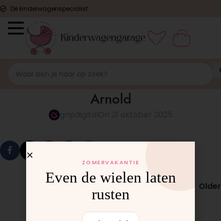
Dé kinderwagenspecialist
Arnold
gripdigital
On 21 oktober 2025
ZOMERVAKANTIE
Even de wielen laten
Older
rusten