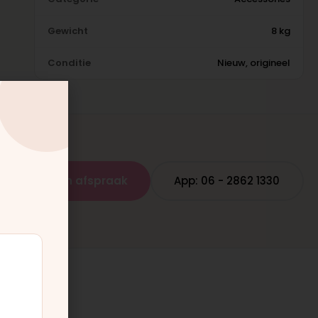
Gewicht
8 kg
Conditie
Nieuw, origineel
Plan een afspraak
App: 06 - 2862 1330