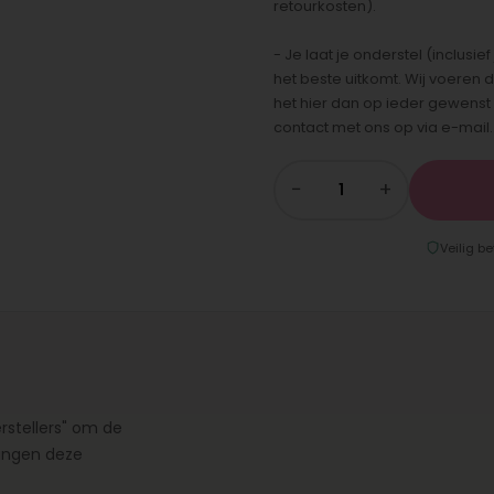
retourkosten).
- Je laat je onderstel (inclus
het beste uitkomt. Wij voeren d
het hier dan op ieder gewens
contact met ons op via e-mail.
−
+
Veilig be
rstellers" om de
vangen deze