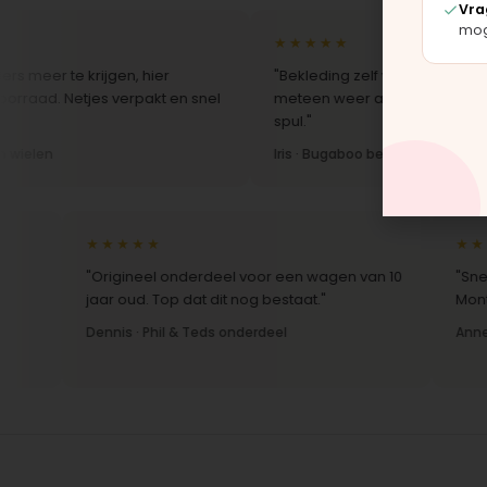
Vra
moge
★★★★★
 krijgen, hier
"Bekleding zelf vervangen met de set, z
tjes verpakt en snel
meteen weer als nieuw uit. Duidelijk orig
spul."
Iris · Bugaboo bekleding
★★★★★
★★★★★
"Origineel onderdeel voor een wagen van 10
"Snelle lev
jaar oud. Top dat dit nog bestaat."
Montage-in
Dennis · Phil & Teds onderdeel
Anne · Mou