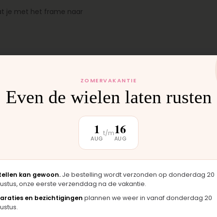
 dat je met het frame naar
ZOMERVAKANTIE
Even de wielen laten rusten
 monteren wij het
1
16
uten weer buiten.
t/m
AUG
AUG
tellen kan gewoon.
Je bestelling wordt verzonden op donderdag 20
ustus, onze eerste verzenddag na de vakantie.
araties en bezichtigingen
plannen we weer in vanaf donderdag 20
klantbeoordeling
ustus.