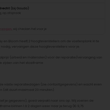
drecht
(bij Gouda)
, op afspraak
erwagen
, wij checken het voor je
ay en Bloom heeft 2 hoogteverstellers om de voetenplank in te
en nodig, vervangen deze hoogteverstellers voor je.
alprijs (arbeid en materialen) voor de reparatie/vervanging van
 zijden van het stoelframe.
nze vaste reparatiedagen (zie contactgegevens) en wacht even
ren (dit duurt maximaal 20 minuten).
lusief je gegevens), goed verpakt naar ons op. Wij voeren de
elframe binnen 1 à 2 dagen weer naar je terug (€ 9,75