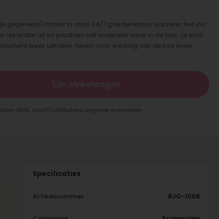
ief je gegevens) achter in onze 24/7 goederenbox wanneer het jou
e reparatie uit en plaatsen het onderstel weer in de box. Je kunt
t moment weer uithalen. Neem voor werking van de box even
.
In winkelwagen
talen: iDEAL, kaart
Uitsluitend originele onderdelen
Specificaties
Artikelnummer
RJO-1006
Categorie
Accessories