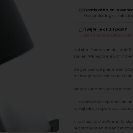
Gratis afhalen in Moor
Op donderdag en zaterdag
Twijfel je of dit past?
App een foto van je kind
Het stoelframe van de Joolz D
stellen. Wij repareren of, indi
De genoemde prijs is een tota
de hoogteverstellers aan beide
Mogelijkheden voor reparatie:
- Je komt langs op een van o
terwijl wij de reparatie uitvoe
- Je stuurt je stoelframe (inc
reparatie uit en sturen het sto