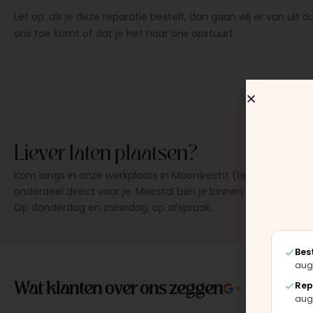
Let op: als je deze reparatie bestelt, dan gaan wij er van uit
ons toe komt of dat je het naar ons opstuurt.
Liever laten plaatsen?
Kom langs in onze werkplaats in Moordrecht (bij Gouda), dan
onderdeel direct voor je. Meestal ben je binnen 15 tot 20 min
Op donderdag en zaterdag, op afspraak.
Bes
aug
Wat klanten over ons zeggen
Rep
★★★★★
4.9/5 
aug