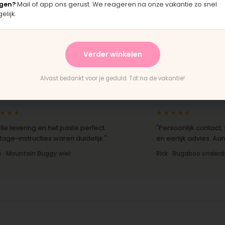
gen?
Mail of app ons gerust. We reageren na onze vakantie zo snel
lijk.
★★★★★
★★
ag er
"Langsgekomen in Moordrecht en het
"Fij
ineel
onderdeel werd er direct opgezet. Klaar
merk
Verder winkelen
terwijl je wacht."
hand
Bas · Joolz duwstang
Chant
Alvast bedankt voor je geduld. Tot na de vakantie!
★★★★★
ering en het paste perfect.
"Persoonlijk contact, snell
structies waren duidelijk."
en eerlijk advies. Aanrader.
ntain Buggy wiel
Rick · Bugaboo onderdeel