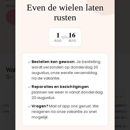
Even de wielen laten
donderdag en zaterdag, op afspraak.
rusten
Plan een afspraak
1
16
App: 06 - 2862 1330
t/m
AUG
AUG
Bestellen kan gewoon.
Je bestelling
Wat klanten over ons zeggen
wordt verzonden op donderdag 20
augustus, onze eerste verzenddag
★★★★★
4.9/5 klantbeoordeling
na de vakantie.
Reparaties en bezichtigingen
plannen we weer in vanaf donderdag
★★★★★
★★★★★
20 augustus.
n,
"Bekleding zelf vervangen met de
"Langsgekomen i
Vragen?
Mail of app ons gerust. We
es
set, zag er meteen weer als nieuw
het onderdeel wer
reageren na onze vakantie zo snel
mogelijk.
uit. Duidelijk origineel spul."
opgezet. Klaar ter
Iris · Bugaboo bekleding
Bas · Joolz duwst