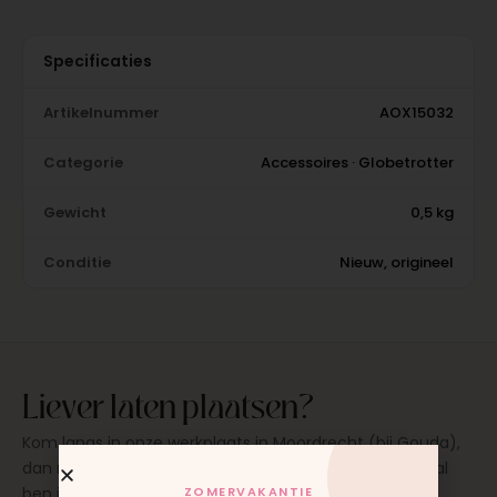
Specificaties
Artikelnummer
AOX15032
Categorie
Accessoires · Globetrotter
Gewicht
0,5 kg
Conditie
Nieuw, origineel
Liever laten plaatsen?
Kom langs in onze werkplaats in Moordrecht (bij Gouda),
dan monteren wij het onderdeel direct voor je. Meestal
ZOMERVAKANTIE
ben je binnen 15 tot 20 minuten weer buiten. Op