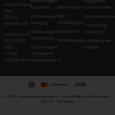
Kinderwagen
Algemene
Ambachtweg
Mijn account
reparatie
voorwaarden
28b
Mijn
Kinderwagen
Bruikleenvoor
2841 LZ
bestellingen
reiniging
Moordrecht
Verzending
Favorieten
Kinderwagen
& levertijd
Telefoon: +31
onderdelen
Winkelwagen
(0) 6 2862
Veelgestelde
1330
Kinderwagen
vragen
E-mail:
occassions
info@kinderwagengarage.nl
© 2026 – Kinderwagengarage.nl – Alle rechten voorbehouden –
Privacy
– Disclaimer