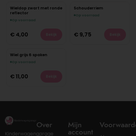
Wieldop zwart met ronde
Schouderriem
reflector
Op voorraad
Op voorraad
€
4,00
€
9,75
Bekijk
Bekijk
Wiel grijs 6 spaken
Op voorraad
€
11,00
Bekijk
Over
Mijn
Voorwaard
account
Kinderwagengarage