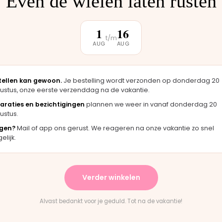
Even de wielen laten rusten
klantbeoordeling
1
16
t/m
AUG
AUG
★★★★★
★
zag er
"Langsgekomen in Moordrecht en het
"F
igineel
onderdeel werd er direct opgezet. Klaar
me
terwijl je wacht."
ha
tellen kan gewoon.
Je bestelling wordt verzonden op donderdag 20
ustus, onze eerste verzenddag na de vakantie.
Bas · Joolz duwstang
Cha
araties en bezichtigingen
plannen we weer in vanaf donderdag 20
ustus.
gen?
Mail of app ons gerust. We reageren na onze vakantie zo snel
★
★★★★★
lijk.
vering en het paste perfect.
"Persoonlijk contact, snel
nstructies waren duidelijk."
en eerlijk advies. Aanrader
Verder winkelen
untain Buggy wiel
Rick · Bugaboo onderdeel
Alvast bedankt voor je geduld. Tot na de vakantie!