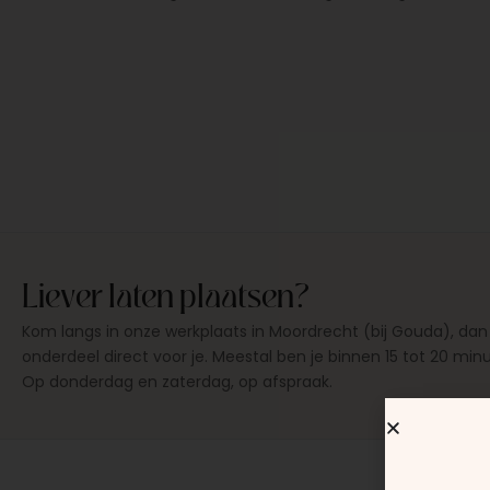
Liever laten plaatsen?
Kom langs in onze werkplaats in Moordrecht (bij Gouda), dan
onderdeel direct voor je. Meestal ben je binnen 15 tot 20 min
Op donderdag en zaterdag, op afspraak.