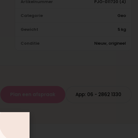
Artikelnummer
PJO-011720 (4)
Categorie
Geo
Gewicht
5 kg
Conditie
Nieuw, origineel
Plan een afspraak
App: 06 - 2862 1330