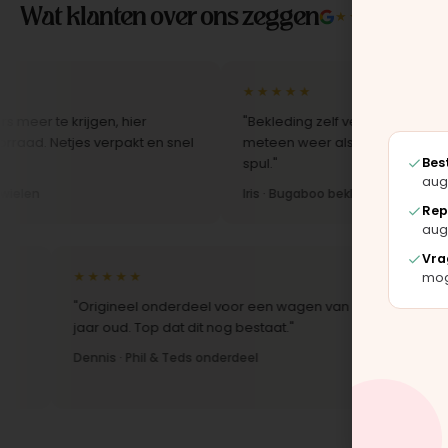
Wat klanten over ons zeggen
★★★★★
4.9/5 
★★★★★
te krijgen, hier
"Bekleding zelf vervangen met de set, 
Netjes verpakt en snel
meteen weer als nieuw uit. Duidelijk or
spul."
Bes
aug
Iris · Bugaboo bekleding
Rep
aug
Vra
★★★★★
★★★★
moge
"Origineel onderdeel voor een wagen van 10
"Snelle le
jaar oud. Top dat dit nog bestaat."
Montage-i
Dennis · Phil & Teds onderdeel
Anne · Mo