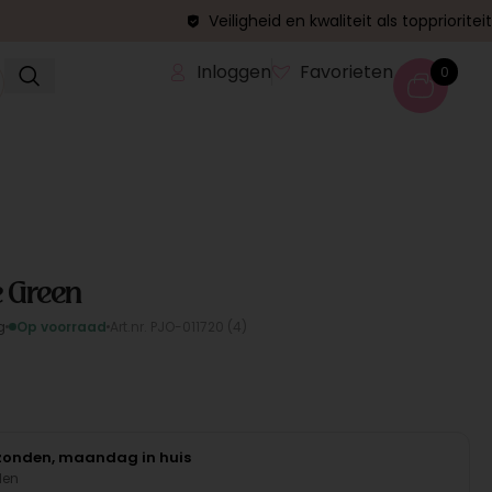
Veiligheid en kwaliteit als topprioriteit
Inloggen
Favorieten
0
e Green
g
Op voorraad
Art.nr. PJO-011720 (4)
rzonden, maandag in huis
den