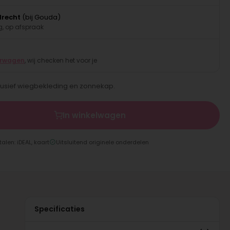
drecht
(bij Gouda)
, op afspraak
erwagen
, wij checken het voor je
lusief wiegbekleding en zonnekap.
In winkelwagen
talen: iDEAL, kaart
Uitsluitend originele onderdelen
Specificaties