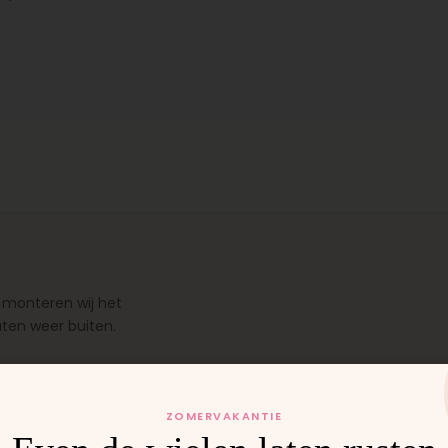
 monteren wij het
uten weer buiten.
ZOMERVAKANTIE