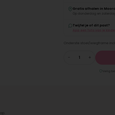
Gratis afhalen in Moor
Op donderdag en zaterdag
Twijfel je of dit past?
App een foto van je kind
Onderste stoel/wiegframe inc
−
+
Veilig be
ap.