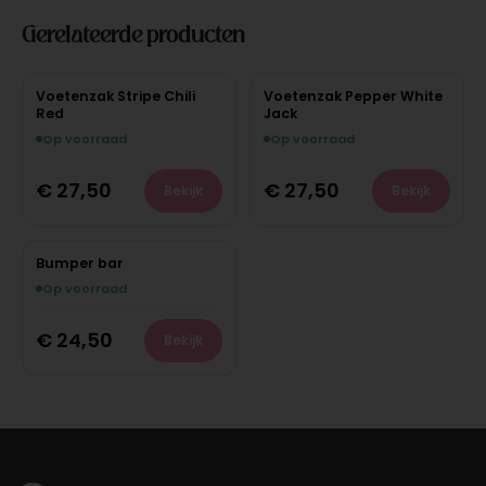
Gerelateerde producten
Voetenzak Stripe Chili
Voetenzak Pepper White
Red
Jack
Op voorraad
Op voorraad
€
27,50
€
27,50
Bekijk
Bekijk
Bumper bar
Op voorraad
€
24,50
Bekijk