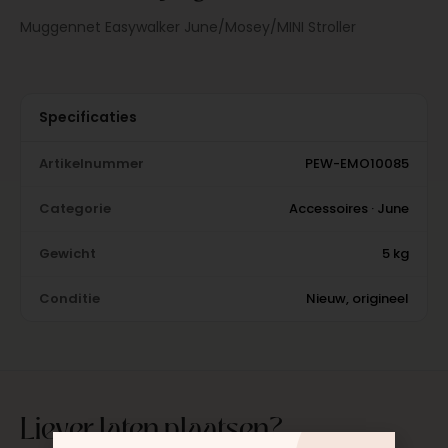
Muggennet Easywalker June/Mosey/MINI Stroller
Specificaties
Artikelnummer
PEW-EMO10085
Categorie
Accessoires · June
Gewicht
5 kg
Conditie
Nieuw, origineel
Liever laten plaatsen?