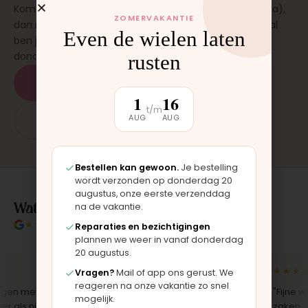
Kom langs in onze werkplaats in Moordrecht (bij Gouda),
ZOMERVAKANTIE
dan monteren wij het onderdeel direct voor je. Meestal
Even de wielen laten
ben je binnen 15 tot 20 minuten weer buiten. Op
donderdag en zaterdag, op afspraak.
rusten
Plan een afspraak
1
16
t/m
AUG
AUG
App: 06 - 2862 1330
Bestellen kan gewoon.
Je bestelling
wordt verzonden op donderdag 20
augustus, onze eerste verzenddag
Wat klanten over ons zeggen
na de vakantie.
★★★★★
4.9/5 klantbeoordeling
Reparaties en bezichtigingen
plannen we weer in vanaf donderdag
20 augustus.
★★★★★
★★★★★
Vragen?
Mail of app ons gerust. We
reageren na onze vakantie zo snel
n met de
"Langsgekomen in Moordrecht en
"Fijne web
mogelijk.
als nieuw
het onderdeel werd er direct
zaken. Je 