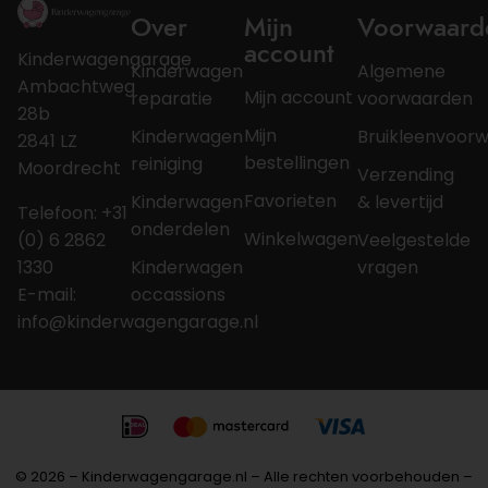
Over
Mijn
Voorwaard
account
Kinderwagengarage
Kinderwagen
Algemene
Ambachtweg
Mijn account
reparatie
voorwaarden
28b
Mijn
Kinderwagen
Bruikleenvoor
2841 LZ
bestellingen
reiniging
Moordrecht
Verzending
Favorieten
Kinderwagen
& levertijd
Telefoon: +31
onderdelen
Winkelwagen
(0) 6 2862
Veelgestelde
1330
Kinderwagen
vragen
E-mail:
occassions
info@kinderwagengarage.nl
© 2026 – Kinderwagengarage.nl – Alle rechten voorbehouden –