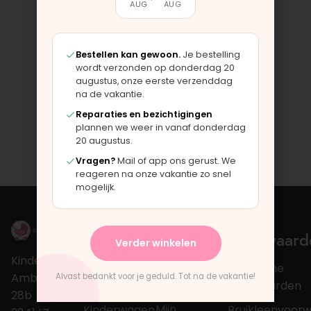
AUG
AUG
Bestellen kan gewoon.
Je bestelling
wordt verzonden op donderdag 20
augustus, onze eerste verzenddag
na de vakantie.
Reparaties en bezichtigingen
plannen we weer in vanaf donderdag
20 augustus.
Vragen?
Mail of app ons gerust. We
reageren na onze vakantie zo snel
mogelijk.
Over
Mijn
Voorwaard
Verder winkelen
account
Kinderwagengarage
Kinderwagen
Algemene
Ambachtweg
Alvast bedankt voor je geduld. Tot na de vakantie!
Mijn account
reparatie
voorwaarden
28b
Mijn
Kinderwagen
Bruikleenvoor