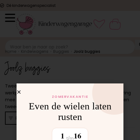
Dé kinderwagenspecialist
Home
›
Kinderwagens
›
Buggies
›
Joolz buggies
Joolz buggies
Tweedehands Joolz buggies, gereviseerd door onze
werkplaats. Joolz is het merk waar we de meeste ervaring
ZOMERVAKANTIE
mee hebben. Gecontroleerd, gereinigd en klaar voor een
Even de wielen laten
tweede leven.
rusten
1
producten
Filters
Er zijn geen producten gevonden.
1
16
t/m