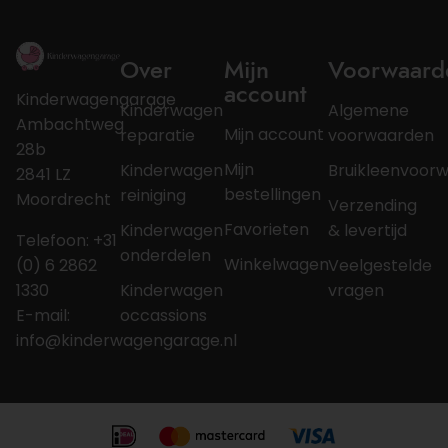
Over
Mijn
Voorwaard
account
Kinderwagengarage
Kinderwagen
Algemene
Ambachtweg
Mijn account
reparatie
voorwaarden
28b
Mijn
Kinderwagen
Bruikleenvoor
2841 LZ
bestellingen
reiniging
Moordrecht
Verzending
Favorieten
Kinderwagen
& levertijd
Telefoon: +31
onderdelen
Winkelwagen
(0) 6 2862
Veelgestelde
1330
Kinderwagen
vragen
E-mail:
occassions
info@kinderwagengarage.nl