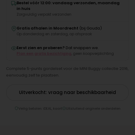
Bestel vóór 12:00: vandaag verzonden, maandag
in huis
Zorgvuldig verpakt verzonden
Gratis afhalen in Moordrecht
(bij Gouda)
Op donderdag en zaterdag, op afspraak
Eerst zien en proberen?
Dat snappen we.
Plan een gratis bezichtiging
, geen koopverplichting
Complete 5-punts gordelset voor de MINI Buggy collectie 2016,
eenvoudig zelf te plaatsen.
Uitverkocht: vraag naar beschikbaarheid
Veilig betalen: iDEAL, kaart
Uitsluitend originele onderdelen