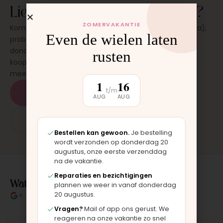
Liever eerst even zien en voelen?
ZOMERVAKANTIE
Kom langs in onze werkplaats in Moordrecht (bij Gouda),
Even de wielen laten
probeer de kinderwagen uit en stel al je vragen. Op
donderdag en zaterdag, op afspraak. Geen
rusten
koopverplichting. Bevalt hij? Dan neem je hem direct
mee.
1
16
t/m
Plan een bezichtiging
AUG
AUG
App: 06 - 2862 1330
Bestellen kan gewoon.
Je bestelling
wordt verzonden op donderdag 20
augustus, onze eerste verzenddag
na de vakantie.
Reparaties en bezichtigingen
Wat klanten over ons zeggen
plannen we weer in vanaf donderdag
20 augustus.
★★★★★
4.9/5 klantbeoordeling
Vragen?
Mail of app ons gerust. We
reageren na onze vakantie zo snel