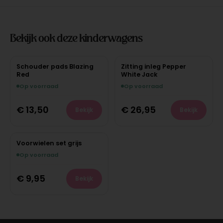
Bekijk ook deze kinderwagens
Schouder pads Blazing
Zitting inleg Pepper
Red
White Jack
Op voorraad
Op voorraad
€
13,50
€
26,95
Bekijk
Bekijk
Voorwielen set grijs
Op voorraad
€
9,95
Bekijk