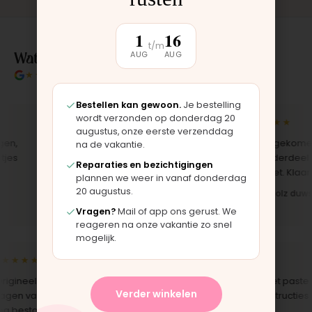
1
16
t/m
Wat klanten over ons zeggen
AUG
AUG
★★★★★
4.9/5 klantbeoordeling
Bestellen kan gewoon.
Je bestelling
wordt verzonden op donderdag 20
★★★★★
★★★★★
augustus, onze eerste verzenddag
n,
"Bekleding zelf vervangen met de
"Langsgekomen i
na de vakantie.
es
set, zag er meteen weer als nieuw
het onderdeel wer
Reparaties en bezichtigingen
uit. Duidelijk origineel spul."
opgezet. Klaar ter
plannen we weer in vanaf donderdag
20 augustus.
Iris · Bugaboo bekleding
Bas · Joolz duwst
Vragen?
Mail of app ons gerust. We
reageren na onze vakantie zo snel
mogelijk.
★★★★
★★★★★
igineel onderdeel voor een
"Snelle levering en het paste
Verder winkelen
en van 10 jaar oud. Top dat dit
perfect. Montage-instructies 
 bestaat."
duidelijk."