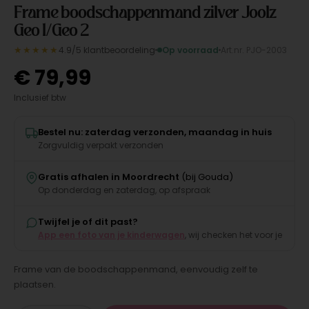
Frame boodschappenmand zilver Joolz
Geo 1/Geo 2
★★★★★
4.9/5 klantbeoordeling
Op voorraad
Art.nr. PJO-2003
€
79,99
Inclusief btw
Bestel nu: zaterdag verzonden, maandag in huis
Zorgvuldig verpakt verzonden
Gratis afhalen in Moordrecht
(bij Gouda)
Op donderdag en zaterdag, op afspraak
Twijfel je of dit past?
App een foto van je kinderwagen
, wij checken het voor je
Frame van de boodschappenmand, eenvoudig zelf te
plaatsen.