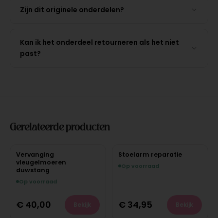
Zijn dit originele onderdelen?
Kan ik het onderdeel retourneren als het niet
past?
Gerelateerde producten
Vervanging
Stoelarm reparatie
vleugelmoeren
Op voorraad
duwstang
Op voorraad
€
40,00
€
34,95
Bekijk
Bekijk