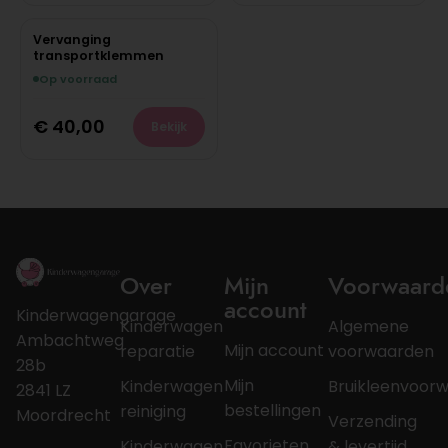
Vervanging
transportklemmen
Op voorraad
€
40,00
Bekijk
Over
Mijn
Voorwaard
account
Kinderwagengarage
Kinderwagen
Algemene
Ambachtweg
Mijn account
reparatie
voorwaarden
28b
Mijn
Kinderwagen
Bruikleenvoor
2841 LZ
bestellingen
reiniging
Moordrecht
Verzending
Favorieten
Kinderwagen
& levertijd