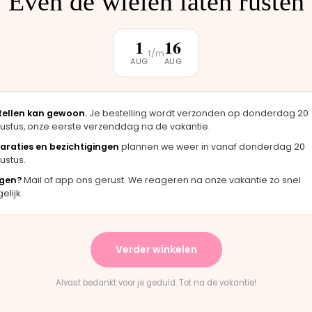
Even de wielen laten rusten
klantbeoordeling
1
16
t/m
AUG
AUG
★★★★★
et, zag er
"Langsgekomen in Moordrecht en het
k origineel
onderdeel werd er direct opgezet. Klaar
terwijl je wacht."
tellen kan gewoon.
Je bestelling wordt verzonden op donderdag 20
ustus, onze eerste verzenddag na de vakantie.
Bas · Joolz duwstang
araties en bezichtigingen
plannen we weer in vanaf donderdag 20
ustus.
gen?
Mail of app ons gerust. We reageren na onze vakantie zo snel
★★
★★★★★
lijk.
 levering en het paste perfect.
"Persoonlijk contact, sn
-instructies waren duidelijk."
en eerlijk advies. Aanra
Verder winkelen
Mountain Buggy wiel
Rick · Bugaboo onderdeel
Alvast bedankt voor je geduld. Tot na de vakantie!