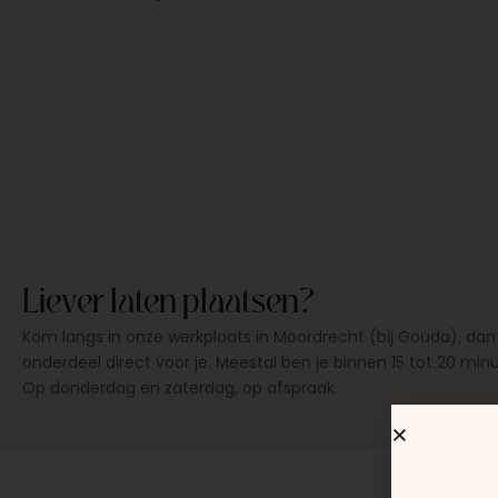
Liever laten plaatsen?
Kom langs in onze werkplaats in Moordrecht (bij Gouda), dan
onderdeel direct voor je. Meestal ben je binnen 15 tot 20 min
Op donderdag en zaterdag, op afspraak.