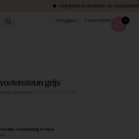
Veiligheid en kwaliteit als topprioriteit
Inloggen
Favorieten
0
oetensteun grijs
g
Op voorraad
Art.nr. MO1024-1025/C15
rzonden, maandag in huis
den