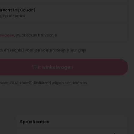
drecht
(bij Gouda)
, op afspraak
erwagen
, wij checken het voor je
s en rechts) voor de voetensteun. Kleur grijs.
In winkelwagen
talen: iDEAL, kaart
Uitsluitend originele onderdelen
Specificaties