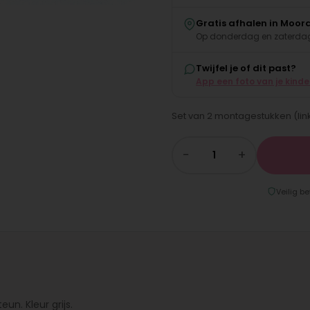
Gratis afhalen in Moor
Op donderdag en zaterdag
Twijfel je of dit past?
App een foto van je kind
Set van 2 montagestukken (link
−
+
Veilig be
n. Kleur grijs.