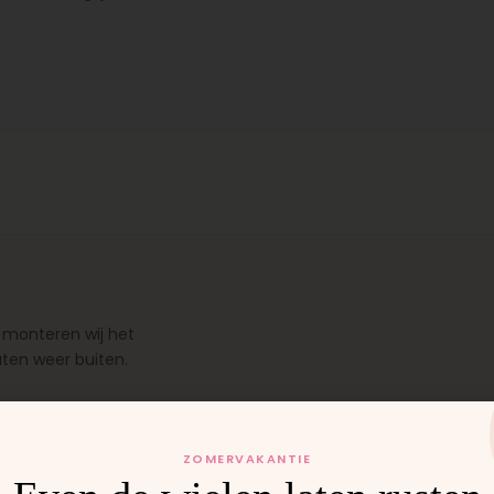
 monteren wij het
uten weer buiten.
ZOMERVAKANTIE