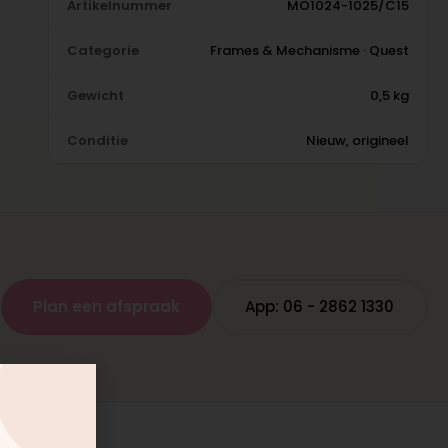
Artikelnummer
MO1024-1025/C15
Categorie
Frames & Mechanisme · Quest
Gewicht
0,5 kg
Conditie
Nieuw, origineel
Plan een afspraak
App: 06 - 2862 1330