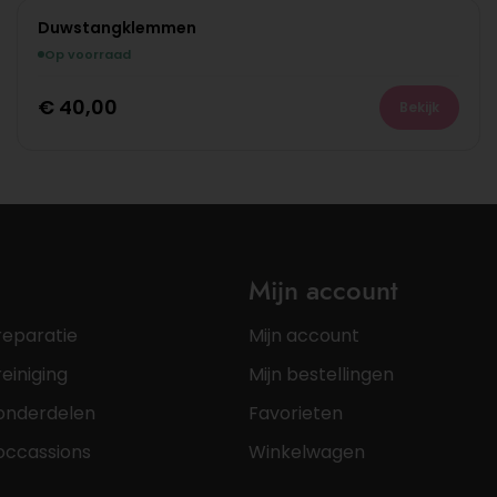
Duwstangklemmen
Op voorraad
€
40,00
Bekijk
Mijn account
reparatie
Mijn account
einiging
Mijn bestellingen
onderdelen
Favorieten
occassions
Winkelwagen