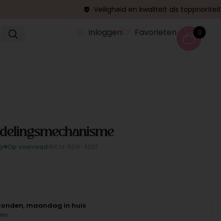
Veiligheid en kwaliteit als topprioriteit
Inloggen
Favorieten
0
endelingsmechanisme
g
Op voorraad
Art.nr. REW-4001
rzonden, maandag in huis
den