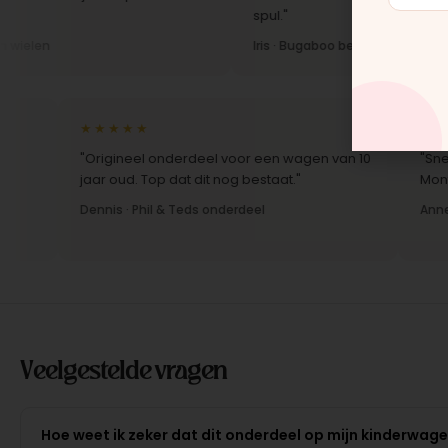
spul."
Iris · Bugaboo bekleding
★★★★★
★★★★★
"Origineel onderdeel voor een wagen van 10
"Snelle lev
jaar oud. Top dat dit nog bestaat."
Montage-ins
Dennis · Phil & Teds onderdeel
Anne · Moun
Veelgestelde vragen
Hoe weet ik zeker dat dit onderdeel op mijn kinderwag