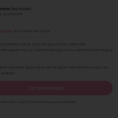
drecht
(bij Gouda)
, op afspraak
erwagen
, wij checken het voor je
echanisme van je June niet goed meer werkt dan
rukknoppen voor je. Genoemde prijs is voor reparatie/vervanging
deze reparatie gaan wij er van uit dat je met het frame naar ons
 opstuurt.
In winkelwagen
talen: iDEAL, kaart
Uitsluitend originele onderdelen