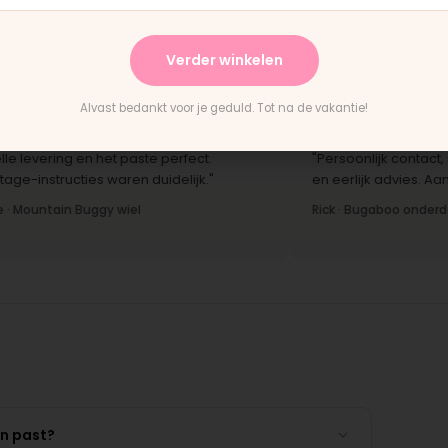
terwijl je wacht."
hand
Bas · Joolz duwstang
Chant
Verder winkelen
Alvast bedankt voor je geduld. Tot na de vakantie!
★★★★★
ering en het paste perfect.
"Persoonlijk contact, snelle
tructies waren duidelijk."
en eerlijk advies. Aanrader.
tain Buggy wiel
Rick · Bugaboo onderdeel
en past?