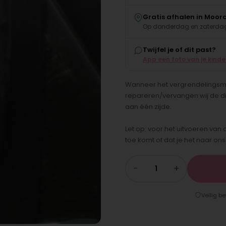
Gratis afhalen in Moor
Op donderdag en zaterdag
Twijfel je of dit past?
App een foto van je kind
Wanneer het vergrendelingsm
repareren/vervangen wij de d
aan één zijde.
Let op: voor het uitvoeren van 
toe komt of dat je het naar ons
−
+
Veilig be