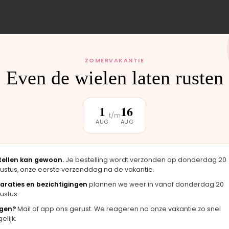
ZOMERVAKANTIE
Even de wielen laten rusten
 monteren wij het
uten weer buiten.
1
16
t/m
AUG
AUG
tellen kan gewoon.
Je bestelling wordt verzonden op donderdag 20
klantbeoordeling
ustus, onze eerste verzenddag na de vakantie.
araties en bezichtigingen
plannen we weer in vanaf donderdag 20
ustus.
★★★★★
★★
gen?
Mail of app ons gerust. We reageren na onze vakantie zo snel
g er
"Langsgekomen in Moordrecht en het
"Fijn
lijk.
neel
onderdeel werd er direct opgezet. Klaar
merkt