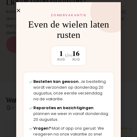
Liever laten plaatsen?
Kom langs in onze werkplaats in Moordrecht (bij Gouda),
ZOMERVAKANTIE
dan monteren wij het onderdeel direct voor je. Meestal
Even de wielen laten
ben je binnen 15 tot 20 minuten weer buiten. Op
rusten
donderdag en zaterdag, op afspraak.
Plan een afspraak
1
16
t/m
AUG
AUG
App: 06 - 2862 1330
Bestellen kan gewoon.
Je bestelling
wordt verzonden op donderdag 20
augustus, onze eerste verzenddag
Wat klanten over ons zeggen
na de vakantie.
★★★★★
4.9/5 klantbeoordeling
Reparaties en bezichtigingen
plannen we weer in vanaf donderdag
20 augustus.
★★★★★
★★★★★
Vragen?
Mail of app ons gerust. We
reageren na onze vakantie zo snel