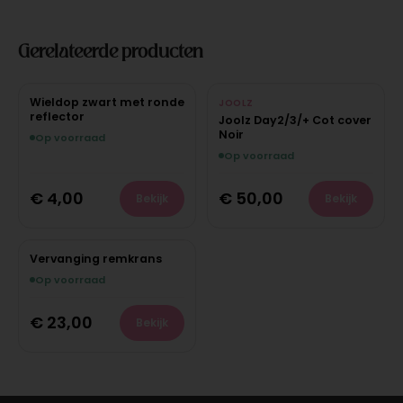
Gerelateerde producten
Wieldop zwart met ronde
JOOLZ
reflector
Joolz Day2/3/+ Cot cover
Noir
Op voorraad
Op voorraad
€
4,00
€
50,00
Bekijk
Bekijk
Vervanging remkrans
Op voorraad
€
23,00
Bekijk