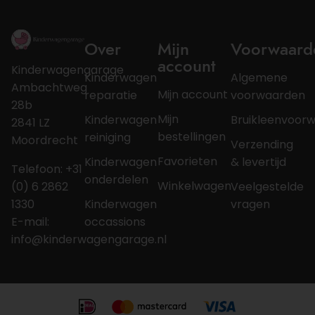
Over
Mijn
Voorwaard
account
Kinderwagengarage
Kinderwagen
Algemene
Ambachtweg
Mijn account
reparatie
voorwaarden
28b
Mijn
Kinderwagen
Bruikleenvoor
2841 LZ
bestellingen
reiniging
Moordrecht
Verzending
Favorieten
Kinderwagen
& levertijd
Telefoon: +31
onderdelen
Winkelwagen
(0) 6 2862
Veelgestelde
1330
Kinderwagen
vragen
E-mail:
occassions
info@kinderwagengarage.nl