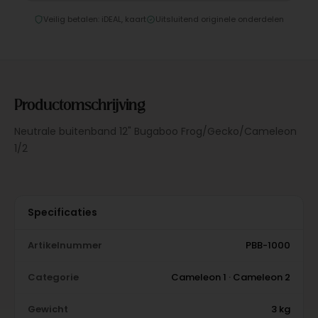
Veilig betalen: iDEAL, kaart
Uitsluitend originele onderdelen
Productomschrijving
Neutrale buitenband 12" Bugaboo Frog/Gecko/Cameleon
1/2
Specificaties
Artikelnummer
PBB-1000
Categorie
Cameleon 1 · Cameleon 2
Gewicht
3 kg