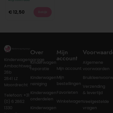
Op voorraad
€
12,50
Bekijk
Over
Mijn
Voorwaard
account
Kinderwagengarage
Kinderwagen
Algemene
Ambachtweg
Mijn account
reparatie
voorwaarden
28b
Mijn
Kinderwagen
Bruikleenvoor
2841 LZ
bestellingen
reiniging
Moordrecht
Verzending
Favorieten
Kinderwagen
& levertijd
Telefoon: +31
onderdelen
Winkelwagen
(0) 6 2862
Veelgestelde
1330
Kinderwagen
vragen