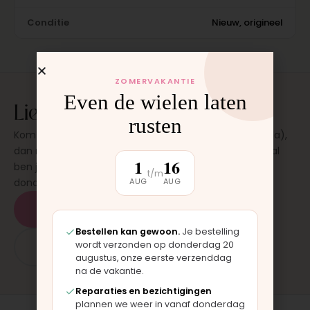
Conditie
Nieuw, origineel
ZOMERVAKANTIE
Even de wielen laten
Liever laten plaatsen?
rusten
Kom langs in onze werkplaats in Moordrecht (bij Gouda),
dan monteren wij het onderdeel direct voor je. Meestal
1
16
ben je binnen 15 tot 20 minuten weer buiten. Op
t/m
donderdag en zaterdag, op afspraak.
AUG
AUG
Plan een afspraak
Bestellen kan gewoon.
Je bestelling
wordt verzonden op donderdag 20
App: 06 - 2862 1330
augustus, onze eerste verzenddag
na de vakantie.
Reparaties en bezichtigingen
plannen we weer in vanaf donderdag