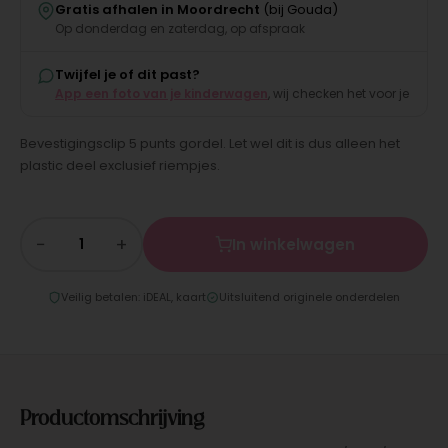
Gratis afhalen in Moordrecht
(bij Gouda)
Op donderdag en zaterdag, op afspraak
Twijfel je of dit past?
App een foto van je kinderwagen
, wij checken het voor je
Bevestigingsclip 5 punts gordel. Let wel dit is dus alleen het
plastic deel exclusief riempjes.
−
+
In winkelwagen
Veilig betalen: iDEAL, kaart
Uitsluitend originele onderdelen
Productomschrijving