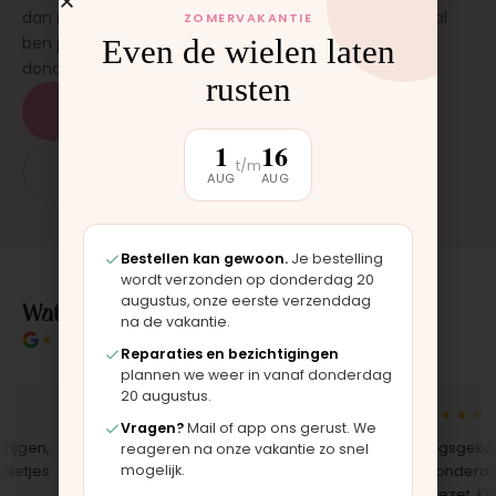
dan monteren wij het onderdeel direct voor je. Meestal
ZOMERVAKANTIE
Even de wielen laten
ben je binnen 15 tot 20 minuten weer buiten. Op
donderdag en zaterdag, op afspraak.
rusten
Plan een afspraak
1
16
t/m
App: 06 - 2862 1330
AUG
AUG
Bestellen kan gewoon.
Je bestelling
wordt verzonden op donderdag 20
augustus, onze eerste verzenddag
Wat klanten over ons zeggen
na de vakantie.
★★★★★
4.9/5 klantbeoordeling
Reparaties en bezichtigingen
plannen we weer in vanaf donderdag
20 augustus.
★★★★★
★★★★★
Vragen?
Mail of app ons gerust. We
gen,
"Bekleding zelf vervangen met de
"Langsgekomen 
reageren na onze vakantie zo snel
mogelijk.
jes
set, zag er meteen weer als nieuw
het onderdeel w
uit. Duidelijk origineel spul."
opgezet. Klaar t