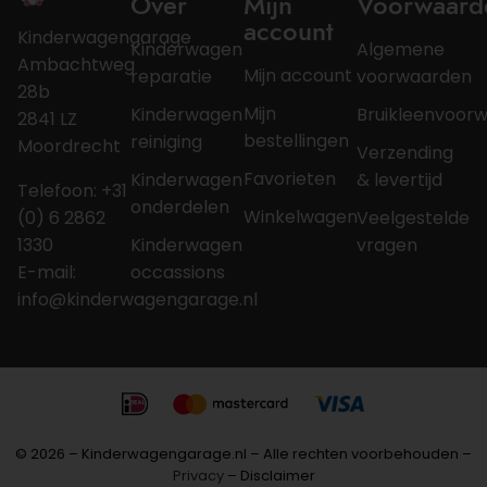
Over
Mijn
Voorwaard
account
Kinderwagengarage
Kinderwagen
Algemene
Ambachtweg
Mijn account
reparatie
voorwaarden
28b
Mijn
Kinderwagen
Bruikleenvoor
2841 LZ
bestellingen
reiniging
Moordrecht
Verzending
Favorieten
Kinderwagen
& levertijd
Telefoon: +31
onderdelen
Winkelwagen
(0) 6 2862
Veelgestelde
1330
Kinderwagen
vragen
E-mail:
occassions
info@kinderwagengarage.nl
© 2026 – Kinderwagengarage.nl – Alle rechten voorbehouden –
Privacy
– Disclaimer