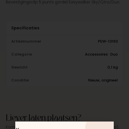
Bevestigingsclip 5 punts gordel Easywalker Sky/Qtro/Duo
Specificaties
Artikelnummer
PEW-13193
Categorie
Accessoires · Duo
Gewicht
0,1 kg
Conditie
Nieuw, origineel
Liever laten plaatsen?
Kom langs in onze werkplaats in Moordrecht (bij Gouda),