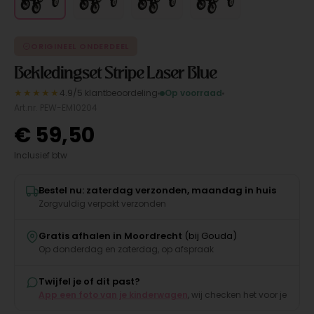
ORIGINEEL ONDERDEEL
Bekledingset Stripe Laser Blue
★★★★★
4.9/5 klantbeoordeling
Op voorraad
Art.nr. PEW-EM10204
€
59,50
Inclusief btw
Bestel nu: zaterdag verzonden, maandag in huis
Zorgvuldig verpakt verzonden
Gratis afhalen in Moordrecht
(bij Gouda)
Op donderdag en zaterdag, op afspraak
Twijfel je of dit past?
App een foto van je kinderwagen
, wij checken het voor je