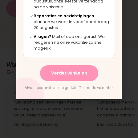
augustus, onze eerste verzenddag
na de vakantie.
Plan een afspraak
Reparaties en bezichtigingen
plannen we weer in vanaf donderdag
App: 06 - 2862 1330
20 augustus.
Vragen?
Mail of app ons gerust. We
reageren na onze vakantie zo snel
mogelijk.
Wat klanten over ons zeggen
★★★★★
4.9/5 klantbeoordeling
Verder winkelen
Alvast bedankt voor je geduld. Tot na de vakantie!
★★★★★
★★★★★
"Bekleding zelf vervangen met de
"Langsgekomen in Moor
set, zag er meteen weer als nieuw
het onderdeel werd er d
uit. Duidelijk origineel spul."
opgezet. Klaar terwijl je
Iris · Bugaboo bekleding
Bas · Joolz duwstang