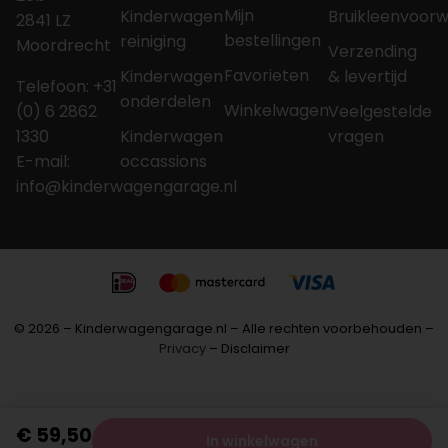
Mijn
Kinderwagen
Bruikleenvoor
2841 LZ
bestellingen
reiniging
Moordrecht
Verzending
Favorieten
Kinderwagen
& levertijd
Telefoon: +31
onderdelen
Winkelwagen
(0) 6 2862
Veelgestelde
1330
Kinderwagen
vragen
E-mail:
occassions
info@kinderwagengarage.nl
© 2026 – Kinderwagengarage.nl – Alle rechten voorbehouden –
Privacy
– Disclaimer
€
59,50
In winkelwagen