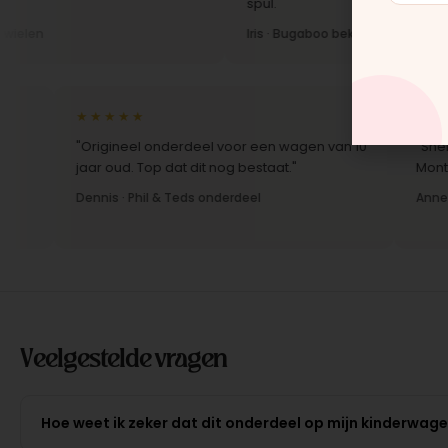
spul."
Iris · Bugaboo bekleding
★★★★★
★★★★
"Origineel onderdeel voor een wagen van 10
"Snelle le
jaar oud. Top dat dit nog bestaat."
Montage-in
Dennis · Phil & Teds onderdeel
Anne · Mou
Veelgestelde vragen
Hoe weet ik zeker dat dit onderdeel op mijn kinderwag