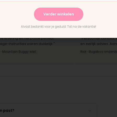
terwijl je wacht."
ha
Bas · Joolz duwstang
Cha
Verder winkelen
Alvast bedankt voor je geduld. Tot na de vakantie!
★
★★★★★
vering en het paste perfect.
"Persoonlijk contact, snell
structies waren duidelijk."
en eerlijk advies. Aanrader
ntain Buggy wiel
Rick · Bugaboo onderdeel
en past?