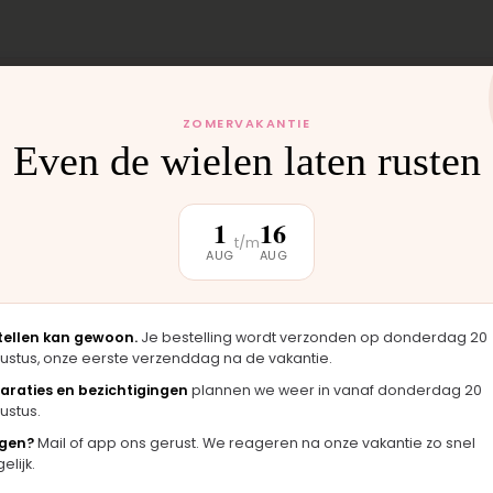
ZOMERVAKANTIE
Even de wielen laten rusten
 monteren wij het
uten weer buiten.
1
16
t/m
AUG
AUG
klantbeoordeling
tellen kan gewoon.
Je bestelling wordt verzonden op donderdag 20
ustus, onze eerste verzenddag na de vakantie.
araties en bezichtigingen
plannen we weer in vanaf donderdag 20
ustus.
★★★★★
★
gen?
Mail of app ons gerust. We reageren na onze vakantie zo snel
zag er
"Langsgekomen in Moordrecht en het
"Fi
lijk.
gineel
onderdeel werd er direct opgezet. Klaar
mer