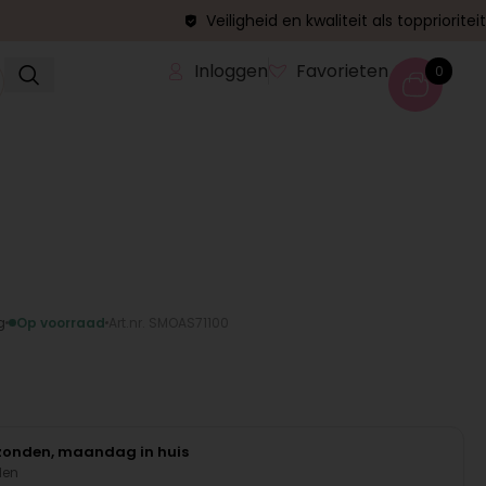
Veiligheid en kwaliteit als topprioriteit
Inloggen
Favorieten
0
g
Op voorraad
Art.nr. SMOAS71100
rzonden, maandag in huis
den