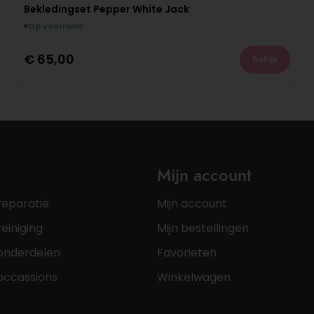
Bekledingset Pepper White Jack
Op voorraad
€
65,00
Bekijk
Mijn account
reparatie
Mijn account
einiging
Mijn bestellingen
onderdelen
Favorieten
occassions
Winkelwagen