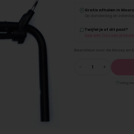
Gratis afhalen in Moor
Op donderdag en zaterdag
Twijfel je of dit past?
App een foto van je kind
Beensteun voor de Mosey en 
−
+
Veilig be