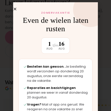
Liever laten plaatsen?
Kom langs in onze werkplaats in Moordrecht (bij Gouda),
ZOMERVAKANTIE
dan monteren wij het onderdeel direct voor je. Meestal
Even de wielen laten
ben je binnen 15 tot 20 minuten weer buiten. Op
rusten
donderdag en zaterdag, op afspraak.
Plan een afspraak
1
16
t/m
AUG
AUG
App: 06 - 2862 1330
Bestellen kan gewoon.
Je bestelling
wordt verzonden op donderdag 20
augustus, onze eerste verzenddag
Wat klanten over ons zeggen
na de vakantie.
Reparaties en bezichtigingen
★★★★★
4.9/5 klantbeoordeling
plannen we weer in vanaf donderdag
20 augustus.
Vragen?
Mail of app ons gerust. We
★★★★★
★★★★★
reageren na onze vakantie zo snel