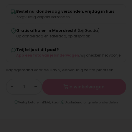
Bestel nu: donderdag verzonden, vrijdag in huis
Zorgvuldig verpakt verzonden
Gratis afhalen in Moordrecht
(bij Gouda)
Op donderdag en zaterdag, op afspraak
Twijfel je of dit past?
App een foto van je kinderwagen
, wij checken het voor je
Bagagemand voor de Day 2, eenvoudig zelf te plaatsen.
−
+
In winkelwagen
Veilig betalen: iDEAL, kaart
Uitsluitend originele onderdelen