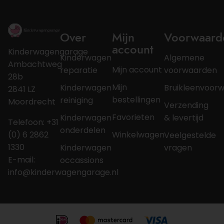
Over
Mijn
Voorwaard
account
Kinderwagengarage
Kinderwagen
Algemene
Ambachtweg
Mijn account
reparatie
voorwaarden
28b
Mijn
Kinderwagen
Bruikleenvoor
2841 LZ
bestellingen
reiniging
Moordrecht
Verzending
Favorieten
Kinderwagen
& levertijd
Telefoon: +31
onderdelen
Winkelwagen
(0) 6 2862
Veelgestelde
1330
Kinderwagen
vragen
E-mail:
occassions
info@kinderwagengarage.nl