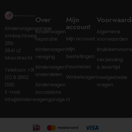
Over
Mijn
Voorwaard
account
Kinderwagengarage
Kinderwagen
Algemene
Ambachtweg
Mijn account
reparatie
voorwaarden
28b
Mijn
Kinderwagen
Bruikleenvoor
2841 LZ
bestellingen
reiniging
Moordrecht
Verzending
Favorieten
Kinderwagen
& levertijd
Telefoon: +31
onderdelen
Winkelwagen
(0) 6 2862
Veelgestelde
1330
Kinderwagen
vragen
E-mail:
occassions
info@kinderwagengarage.nl