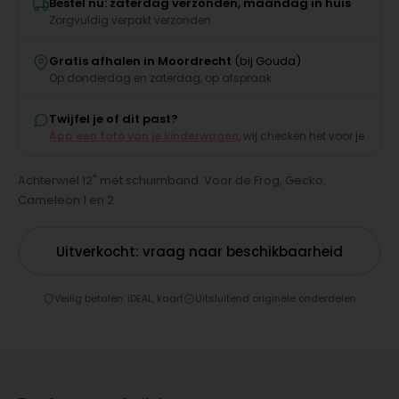
Bestel nu: zaterdag verzonden, maandag in huis
Zorgvuldig verpakt verzonden
Gratis afhalen in Moordrecht
(bij Gouda)
Op donderdag en zaterdag, op afspraak
Twijfel je of dit past?
App een foto van je kinderwagen
, wij checken het voor je
Achterwiel 12" met schuimband. Voor de Frog, Gecko,
Cameleon 1 en 2.
Uitverkocht: vraag naar beschikbaarheid
Veilig betalen: iDEAL, kaart
Uitsluitend originele onderdelen