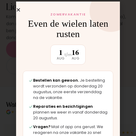
Liever laten plaatsen?
ZOMERVAKANTIE
Kom langs in onze werkplaats in Moordrecht (bij Gouda),
Even de wielen laten
dan monteren wij het onderdeel direct voor je. Meestal
ben je binnen 15 tot 20 minuten weer buiten. Op
rusten
donderdag en zaterdag, op afspraak.
Plan een afspraak
1
16
t/m
AUG
AUG
App: 06 - 2862 1330
Bestellen kan gewoon.
Je bestelling
wordt verzonden op donderdag 20
augustus, onze eerste verzenddag
na de vakantie.
Wat klanten over ons zeggen
Reparaties en bezichtigingen
★★★★★
4.9/5 klantbeoordeling
plannen we weer in vanaf donderdag
20 augustus.
Vragen?
Mail of app ons gerust. We
★★★★★
★★★★★
reageren na onze vakantie zo snel